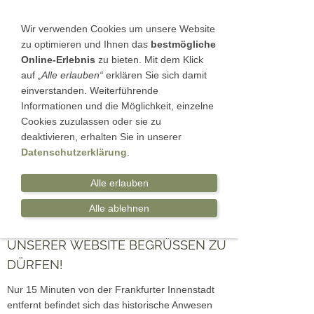
Sie betrachten gegenwärtig eine Version der
Website, die für mobile Geräte optimiert wurde.
Wir verwenden Cookies um unsere Website
zu optimieren und Ihnen das
bestmögliche
Zur Desktop-Version
Online-Erlebnis
zu bieten. Mit dem Klick
auf
„Alle erlauben“
erklären Sie sich damit
Hinweis nicht mehr anzeigen
einverstanden. Weiterführende
Informationen und die Möglichkeit, einzelne
Navigation einblenden
Cookies zuzulassen oder sie zu
deaktivieren, erhalten Sie in unserer
Datenschutzerklärung
.
Mieten Sie den Gewölbekeller für Ihre Events.
Alle erlauben
Willkommen
Alle ablehnen
WIR FREUEN UNS, SIE AUF
UNSERER WEBSITE BEGRÜSSEN ZU D
ÜRFEN!
Nur 15 Minuten von der Frankfurter Innenstadt
entfernt befindet sich das historische Anwesen